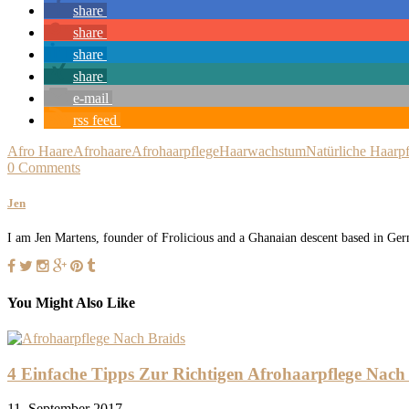
share
share
share
share
e-mail
rss feed
Afro Haare
Afrohaare
Afrohaarpflege
Haarwachstum
Natürliche Haarp
0 Comments
Jen
I am Jen Martens, founder of Frolicious and a Ghanaian descent based in Germ
You Might Also Like
4 Einfache Tipps Zur Richtigen Afrohaarpflege Nach
11. September 2017