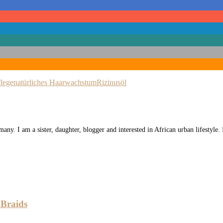
flege
natürliches Haarwachstum
Rizinusöl
any. I am a sister, daughter, blogger and interested in African urban lifestyle
 Braids