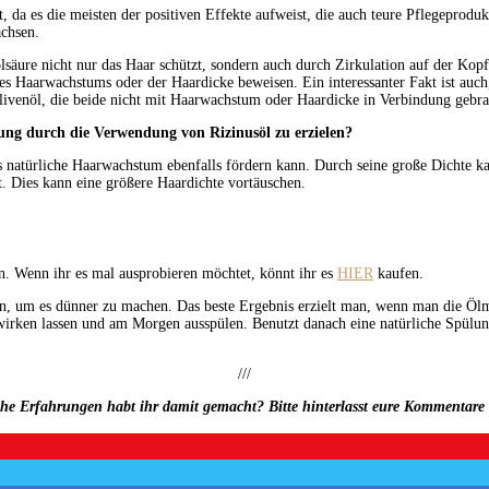
st, da es die meisten der positiven Effekte aufweist, die auch teure Pflegeprodu
achsen.
inolsäure nicht nur das Haar schützt, sondern auch durch Zirkulation auf der K
des Haarwachstums oder der Haardicke beweisen. Ein interessanter Fakt ist auch
livenöl, die beide nicht mit Haarwachstum oder Haardicke in Verbindung gebrach
rung durch die Verwendung von Rizinusöl zu erzielen?
 natürliche Haarwachstum ebenfalls fördern kann. Durch seine große Dichte ka
ägt. Dies kann eine größere Haardichte vortäuschen.
en. Wenn ihr es mal ausprobieren möchtet, könnt ihr es
HIER
kaufen.
en, um es dünner zu machen. Das beste Ergebnis erzielt man, wenn man die Öl
irken lassen und am Morgen ausspülen. Benutzt danach eine natürliche Spülung 
///
he Erfahrungen habt ihr damit gemacht?
Bitte hinterlasst eure Kommentare 