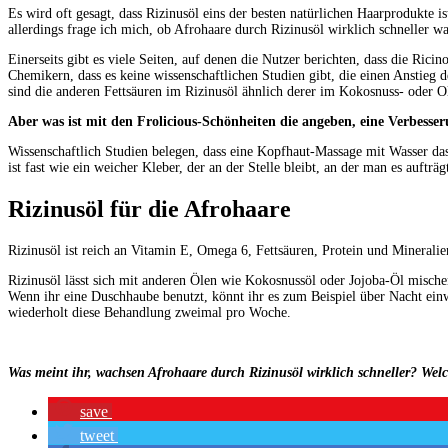
Es wird oft gesagt, dass Rizinusöl eins der besten natürlichen Haarprodukte i
allerdings frage ich mich, ob Afrohaare durch Rizinusöl wirklich schneller w
Einerseits gibt es viele Seiten, auf denen die Nutzer berichten, dass die Ric
Chemikern, dass es keine wissenschaftlichen Studien gibt, die einen Anstieg 
sind die anderen Fettsäuren im Rizinusöl ähnlich derer im Kokosnuss- oder O
Aber was ist mit den Frolicious-Schönheiten die angeben, eine Verbesse
Wissenschaftlich Studien belegen, dass eine Kopfhaut-Massage mit Wasser das
ist fast wie ein weicher Kleber, der an der Stelle bleibt, an der man es auftr
Rizinusöl für die Afrohaare
Rizinusöl ist reich an Vitamin E, Omega 6, Fettsäuren, Protein und Minerali
Rizinusöl lässt sich mit anderen Ölen wie Kokosnussöl oder Jojoba-Öl misch
Wenn ihr eine Duschhaube benutzt, könnt ihr es zum Beispiel über Nacht einw
wiederholt diese Behandlung zweimal pro Woche.
Was meint ihr, wachsen Afrohaare durch Rizinusöl wirklich schneller?
Welc
save
tweet