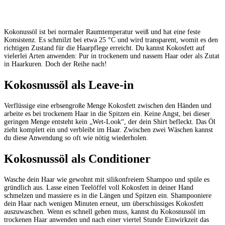
Kokonussöl
ist
bei
normaler
Raumtemperatur
weiß
und
hat
eine
feste
Konsistenz.
Es schmilzt
bei
etwa
25
°C
und
wird
transparent,
womit
es
den
richtigen
Zustand
für
die Haarpflege
erreicht.
Du
kannst
Kokosfett
auf
vielerlei
Arten
anwenden:
Pur
in
trockenem
und
nassem
Haar
oder als
Zutat
in
Haarkuren.
Doch
der
Reihe
nach!
Kokosnussöl
als
Leave-in
Verflüssige
eine
erbsengroße
Menge
Kokosfett
zwischen
den
Händen
und
arbeite
es
bei trockenem
Haar
in
die
Spitzen
ein.
Keine
Angst,
bei
dieser
geringen
Menge
entsteht
kein
„Wet-Look“,
der
dein
Shirt
befleckt. Das
Öl
zieht
komplett
ein
und
verbleibt
im
Haar.
Zwischen
zwei
Wäschen
kannst
du
diese Anwendung
so
oft
wie
nötig
wiederholen.
Kokosnussöl
als
Conditioner
Wasche
dein
Haar
wie
gewohnt
mit
silikonfreiem
Shampoo
und
spüle
es
gründlich
aus. Lasse
einen
Teelöffel
voll
Kokosfett
in
deiner
Hand
schmelzen
und
massiere
es
in
die Längen
und
Spitzen
ein.
Shampooniere
dein
Haar
nach
wenigen
Minuten
erneut,
um
überschüssiges
Kokosfett
auszuwaschen.
Wenn
es
schnell
gehen
muss,
kannst
du
Kokosnussöl
im
trockenen
Haar
anwenden
und nach
einer
viertel
Stunde
Einwirkzeit
das