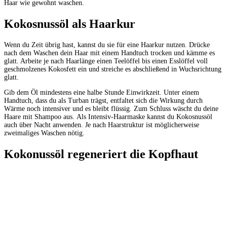
Haar
wie
gewohnt
waschen.
Kokosnussöl
als
Haarkur
Wenn
du
Zeit
übrig
hast,
kannst
du
sie
für
eine
Haarkur
nutzen.
Drücke
nach
dem
Waschen
dein
Haar
mit
einem
Handtuch
trocken
und
kämme
es
glatt. Arbeite
je
nach
Haarlänge
einen
Teelöffel
bis
einen
Esslöffel
voll
geschmolzenes
Kokosfett ein
und
streiche
es
abschließend
in
Wuchsrichtung
glatt.
Gib
dem
Öl
mindestens
eine
halbe
Stunde
Einwirkzeit.
Unter
einem
Handtuch,
dass
du
als Turban
trägst,
entfaltet
sich
die
Wirkung
durch
Wärme
noch
intensiver
und
es
bleibt
flüssig.
Zum
Schluss
wäscht
du
deine
Haare
mit
Shampoo
aus.
Als
Intensiv-Haarmaske
kannst
du
Kokosnussöl
auch
über
Nacht
anwenden.
Je
nach
Haarstruktur
ist
möglicherweise
zweimaliges
Waschen
nötig.
Kokonussöl
regeneriert
die
Kopfhaut