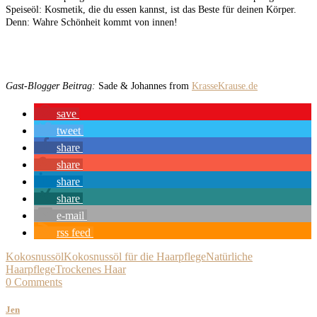
Speiseöl: Kosmetik, die du essen kannst, ist das Beste für deinen Körper.
Denn: Wahre Schönheit kommt von innen!
Gast-Blogger Beitrag:
Sade & Johannes from
KrasseKrause.de
save
tweet
share
share
share
share
e-mail
rss feed
Kokosnussöl
Kokosnussöl für die Haarpflege
Natürliche
Haarpflege
Trockenes Haar
0 Comments
Jen