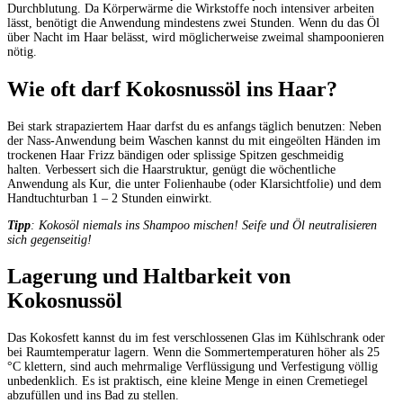
Durchblutung.
Da Körperwärme
die
Wirkstoffe
noch
intensiver
arbeiten
lässt,
benötigt
die
Anwendung mindestens
zwei
Stunden.
Wenn
du
das
Öl
über
Nacht
im
Haar
belässt,
wird
möglicherweise
zweimal
shampoonieren
nötig.
Wie
oft
darf
Kokosnussöl
ins
Haar?
Bei
stark
strapaziertem
Haar
darfst
du
es
anfangs
täglich
benutzen:
Neben
der Nass-Anwendung
beim
Waschen
kannst
du
mit
eingeölten
Händen
im
trockenen
Haar
Frizz bändigen
oder
splissige
Spitzen
geschmeidig
halten.
Verbessert
sich
die
Haarstruktur,
genügt
die
wöchentliche
Anwendung
als
Kur,
die
unter Folienhaube
(oder
Klarsichtfolie)
und
dem
Handtuchturban
1
–
2
Stunden
einwirkt.
Tipp
:
Kokosöl
niemals
ins
Shampoo
mischen!
Seife
und
Öl
neutralisieren
sich
gegenseitig!
Lagerung
und
Haltbarkeit
von
Kokosnussöl
Das
Kokosfett
kannst
du
im
fest
verschlossenen
Glas
im
Kühlschrank
oder
bei Raumtemperatur
lagern.
Wenn
die
Sommertemperaturen
höher
als
25
°C
klettern,
sind
auch mehrmalige
Verflüssigung
und
Verfestigung
völlig
unbedenklich.
Es
ist
praktisch,
eine
kleine
Menge
in
einen
Cremetiegel
abzufüllen
und
ins
Bad
zu
stellen.