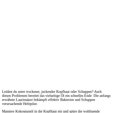
Leidest
du
unter
trockener,
juckender
Kopfhaut
oder
Schuppen?
Auch
diesen
Problemen bereitet
das
vielseitige
Öl
ein
schnelles
Ende:
Die
anfangs
erwähnte
Laurinsäure
bekämpft effektiv
Bakterien
und
Schuppen
verursachende
Hefepilze.
Massiere
Kokosnussöl
in
die
Kopfhaut
ein
und
spüre
die
wohltuende