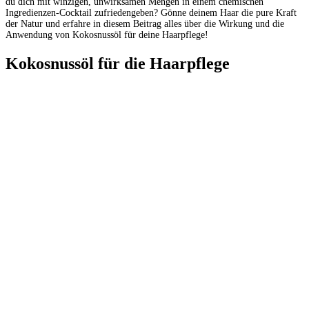
du
dich
mit
winzigen,
unwirksamen
Mengen
in
einem
chemischen
Ingredienzen-Cocktail
zufriedengeben?
Gönne
deinem
Haar
die
pure
Kraft
der
Natur
und
erfahre
in
diesem
Beitrag
alles
über
die Wirkung
und
die
Anwendung
von
Kokosnussöl für deine Haarpflege!
Kokosnussöl
für die Haarpflege