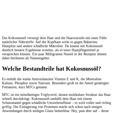
Das
Kokosnussöl
versorgt
dein
Haar
und
die
Haarwurzeln
mit
einer
Fülle
natürlicher Nährstoffe.
Auf
der
Kopfhaut
wirkt
es
gegen
Bakterien,
Hautpilze
und
andere
schädliche Mikroben.
Du
kannst
mit
Kokonussöl
deutlich
bessere
Ergebnisse
erzielen,
als
es
teure Haarpflegemittel
je
versprechen
können.
Ein
paar
Milligramm
Nussöl
in
der
Rezeptur
dienen
dabei
höchstens
als
Namensgeber.
Welche
Bestandteile
hat
Kokosnussöl?
Es
enthält
die
starke
Antioxidanzien
Vitamin
E
und
K,
die
Mineralien
Kalium,
Phosphor sowie
Natrium.
Besonders
groß
ist
der
Anteil
gesättigter
Fettsäuren,
kurz
MTCs
genannt.
MTC
ist
ein
mittelkettiges
Triglycerid,
dessen
molekulare
Struktur
das
Haar
schnell durchdringt.
Kokosnussöl
umhüllt
dein
Haar
mit
einem
Schutzmantel
gegen
schädliche Umwelteinflüsse
–
es
wird
voller
und
richtig
griffig.
Die
Einlagerung
von
Proteinen
macht
sich
schon
nach
einigen
Anwendungen
durch
seidigen Glanz
bemerkbar.
Hey,
pass
aber
auf
–
deine